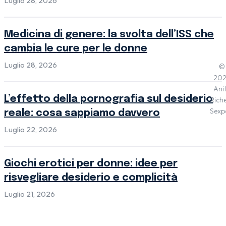
Luglio 28, 2026
Medicina di genere: la svolta dell’ISS che
cambia le cure per le donne
Luglio 28, 2026
©
20
Ani
L’effetto della pornografia sul desiderio
Riche
Sexp
reale: cosa sappiamo davvero
Luglio 22, 2026
Giochi erotici per donne: idee per
risvegliare desiderio e complicità
Luglio 21, 2026